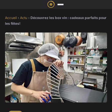
Accueil
›
Actu
›
Découvrez les box vin : cadeaux parfaits pour
les fêtes!